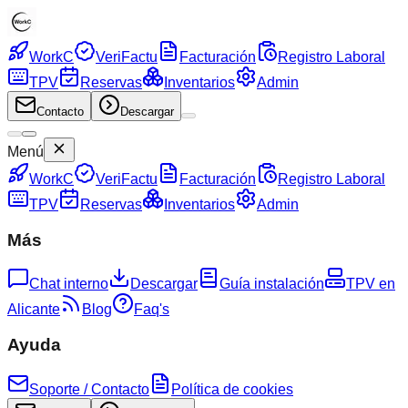
WorkC
VeriFactu
Facturación
Registro Laboral
TPV
Reservas
Inventarios
Admin
Contacto
Descargar
Menú
WorkC
VeriFactu
Facturación
Registro Laboral
TPV
Reservas
Inventarios
Admin
Más
Chat interno
Descargar
Guía instalación
TPV en
Alicante
Blog
Faq's
Ayuda
Soporte / Contacto
Política de cookies