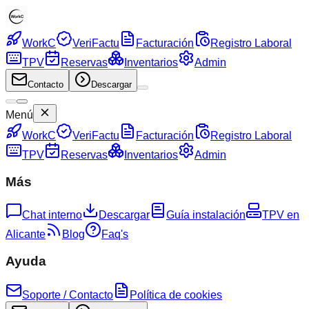
WorkC
VeriFactu
Facturación
Registro Laboral
TPV
Reservas
Inventarios
Admin
Contacto
Descargar
Menú
WorkC
VeriFactu
Facturación
Registro Laboral
TPV
Reservas
Inventarios
Admin
Más
Chat interno
Descargar
Guía instalación
TPV en
Alicante
Blog
Faq's
Ayuda
Soporte / Contacto
Política de cookies