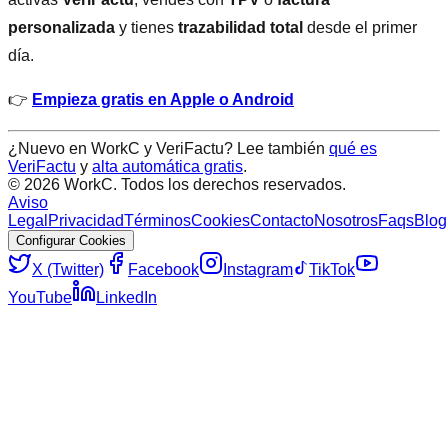
personalizada
y tienes
trazabilidad total
desde el primer
día.
👉
Empieza gratis en Apple o Android
¿Nuevo en WorkC y VeriFactu? Lee también
qué es
VeriFactu
y
alta automática gratis
.
©
2026
WorkC. Todos los derechos reservados.
Aviso
Legal
Privacidad
Términos
Cookies
Contacto
Nosotros
Faqs
Blog
Configurar Cookies
X (Twitter)
Facebook
Instagram
TikTok
YouTube
LinkedIn