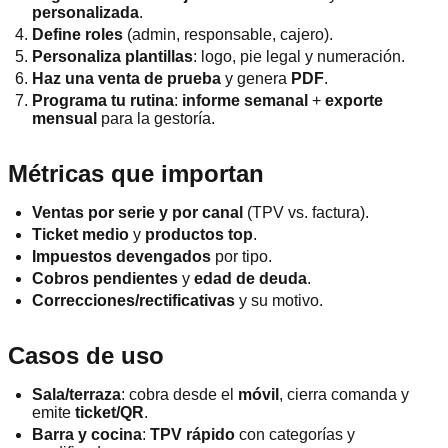
personalizada
.
Define roles
(admin, responsable, cajero).
Personaliza plantillas
: logo, pie legal y numeración.
Haz una venta de prueba
y genera
PDF
.
Programa tu rutina
:
informe semanal
+
exporte
mensual
para la gestoría.
Métricas que importan
Ventas por serie y por canal
(TPV vs. factura).
Ticket medio
y
productos top
.
Impuestos devengados
por tipo.
Cobros pendientes
y
edad de deuda
.
Correcciones/rectificativas
y su motivo.
Casos de uso
Sala/terraza
: cobra desde el
móvil
, cierra comanda y
emite
ticket/QR
.
Barra y cocina
:
TPV rápido
con categorías y