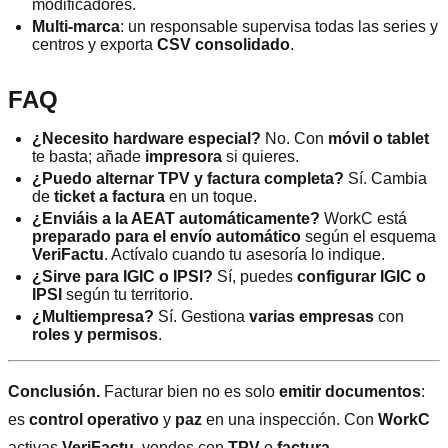
modificadores.
Multi-marca
: un responsable supervisa todas las series y
centros y exporta
CSV consolidado
.
FAQ
¿Necesito hardware especial?
No. Con
móvil o tablet
te basta; añade
impresora
si quieres.
¿Puedo alternar TPV y factura completa?
Sí. Cambia
de
ticket a factura
en un toque.
¿Enviáis a la AEAT automáticamente?
WorkC está
preparado para el envío automático
según el esquema
VeriFactu
. Actívalo cuando tu asesoría lo indique.
¿Sirve para IGIC o IPSI?
Sí, puedes
configurar IGIC o
IPSI
según tu territorio.
¿Multiempresa?
Sí. Gestiona
varias empresas
con
roles y permisos
.
Conclusión.
Facturar bien no es solo
emitir documentos
:
es
control operativo
y
paz
en una inspección. Con
WorkC
activas
VeriFactu
, vendes con
TPV
o
factura