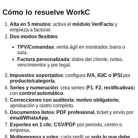
Cómo lo resuelve WorkC
Alta en 5 minutos
: activa el
módulo VeriFactu
y
empieza a facturar.
Dos modos flexibles
TPV/Comandas
: venta ágil en mostrador, barra o
sala.
Factura personalizada
: datos del cliente, notas,
vencimientos y pie legal.
Impuestos soportados
: configura
IVA, IGIC o IPSI
por
producto/categoría
.
Series y numeración
: crea series (
F1
,
F2
,
rectificativas
)
con
control automático
.
Correcciones con auditoría
:
motivo obligatorio
,
aprobación y rastro completo.
Documentos listos
:
PDF profesional
, ticket y envío por
email/WhatsApp
.
Exportes en 1 clic
:
CSV/PDF
por periodo, centro o
empresa.
Multiempresa y roles
: cada perfil ve
solo lo que debe
.